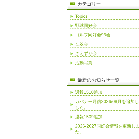
カテゴリー
Topics
野球同好会
ゴルフ同好会93会
友翠会
さえずり会
活動写真
最新のお知らせ一覧
週報1510追加
ガバナー月信2026/08月を追加
した。
週報1509追加
2026-2027同好会情報を更新し
た。