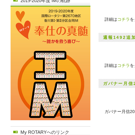
2019-2020年度 IMの軌跡
詳細は
コチラ
を
週報1492追
詳細は
コチラ
を
ガバナー月信2
ガバナー月信20
My ROTARYへのリンク