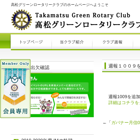
高松グリーンロータリークラブのホームページへようこそ
週報１００９
例会出欠確認
週報1009を追
詳細はコチラを
←「
ガバナー月信