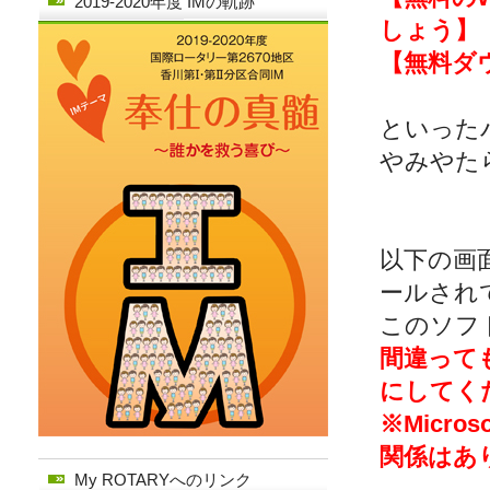
2019-2020年度 IMの軌跡
しょう】
【無料ダ
といった
やみやた
以下の画
ールされ
このソフ
間違って
にしてく
※Micr
関係はあ
My ROTARYへのリンク