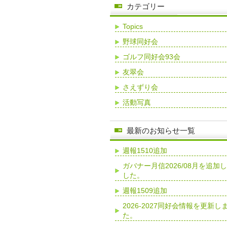
カテゴリー
Topics
野球同好会
ゴルフ同好会93会
友翠会
さえずり会
活動写真
最新のお知らせ一覧
週報1510追加
ガバナー月信2026/08月を追加
した。
週報1509追加
2026-2027同好会情報を更新し
た。