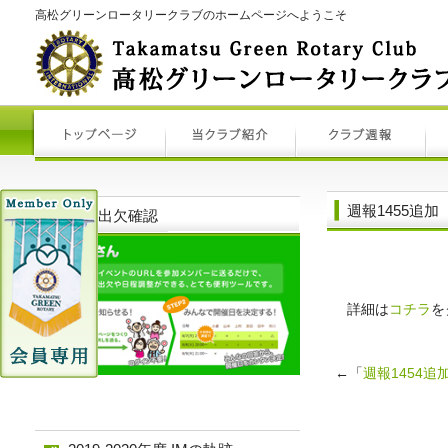
高松グリーンロータリークラブのホームページへようこそ
週報1455追加
例会出欠確認
詳細は
コチラ
を
←「
週報1454追