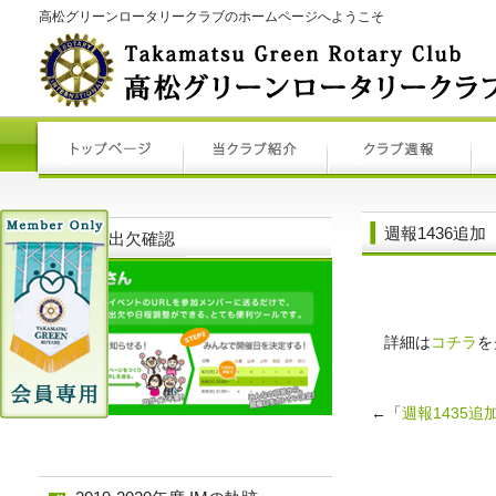
高松グリーンロータリークラブのホームページへようこそ
週報1436追加
例会出欠確認
詳細は
コチラ
を
←「
週報1435追