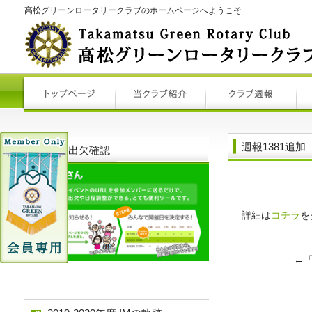
高松グリーンロータリークラブのホームページへようこそ
週報1381追加
例会出欠確認
詳細は
コチラ
を
←