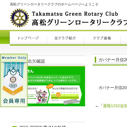
高松グリーンロータリークラブのホームページへようこそ
ガバナー月信20
例会出欠確認
ガバナー月信2
←「
週報1332追