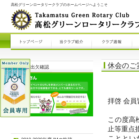
高松グリーンロータリークラブのホームページへようこそ
休会のご
例会出欠確認
拝啓 会
この度高
止等重点
こととい