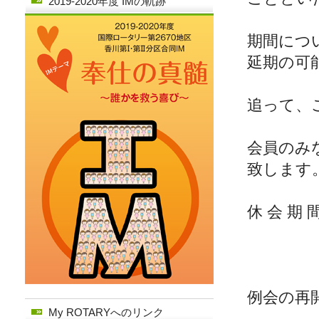
2019-2020年度 IMの軌跡
期間につ
延期の可
追って、
会員のみ
致します
休 会 期
９月
例会の再
My ROTARYへのリンク